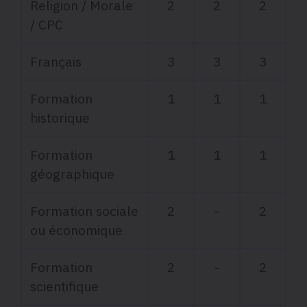
Religion / Morale
2
2
2
/ CPC
Français
3
3
3
Formation
1
1
1
historique
Formation
1
1
1
géographique
Formation sociale
2
-
2
ou économique
Formation
2
-
2
scientifique