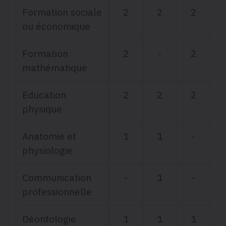
Formation sociale
2
2
2
ou économique
Formation
2
-
2
mathématique
Education
2
2
2
physique
Anatomie et
1
1
-
physiologie
Communication
-
1
-
professionnelle
Déontologie
1
1
1