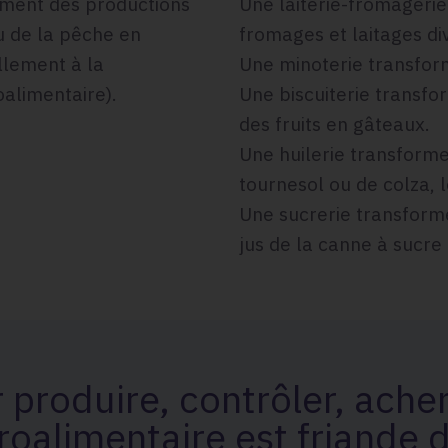
orment des productions
Une laiterie-fromagerie
ou de la pêche en
fromages et laitages di
llement à la
Une minoterie transform
alimentaire).
Une biscuiterie transfor
des fruits en gâteaux.
Une huilerie transforme
tournesol ou de colza, l
Une sucrerie transforme
jus de la canne à sucre
 produire, contrôler, ach
groalimentaire est friande 