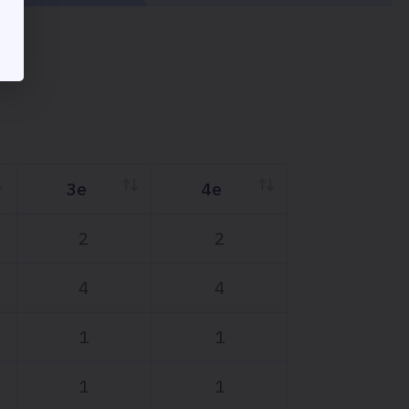
3e
4e
3e
4e
2
2
4
4
1
1
1
1