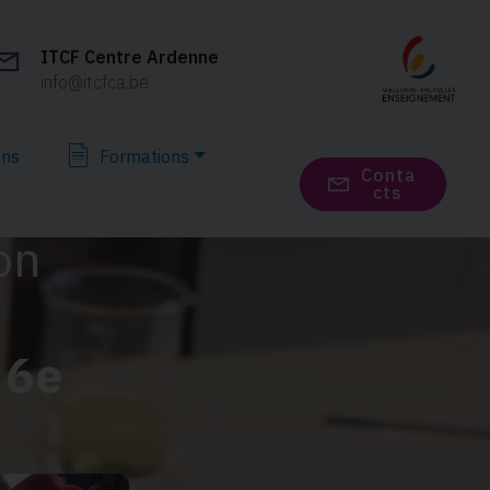
ITCF Centre Ardenne
info@itcfca.be
ons
Formations
Сonta
cts
on
 6e