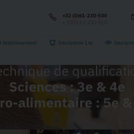
+32 (0)61-230-500
+ 32(0) 61-230-510
t détablissement
Inscriptions 1re
Inscripti
echnique de qualificati
Sciences : 3e & 4e
ro-alimentaire : 5e &