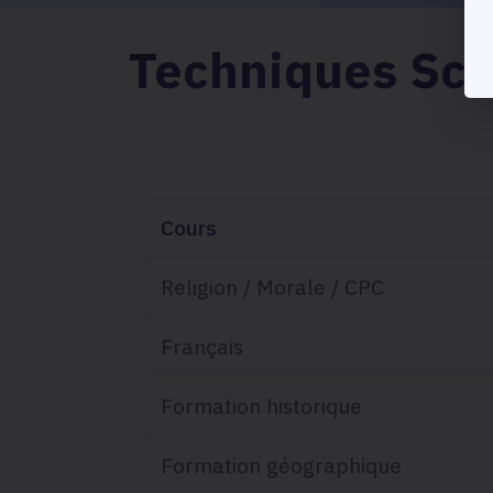
Techniques Sci
Cours
Cours
Religion / Morale / CPC
Français
Formation historique
Formation géographique