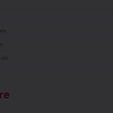
uée
ée
quée
re