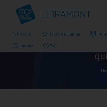
LIBRAMONT
Accueil
ITCFCA & Europe
Proje
Internat
FAQ
qui
Un