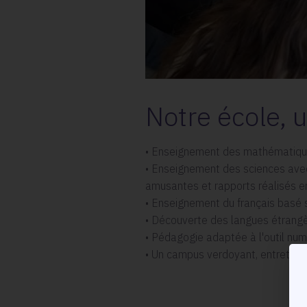
Notre école, 
• Enseignement des mathématique
• Enseignement des sciences avec
amusantes et rapports réalisés e
• Enseignement du français basé s
• Découverte des langues étrangèr
• Pédagogie adaptée à l'outil num
• Un campus verdoyant, entretenu,