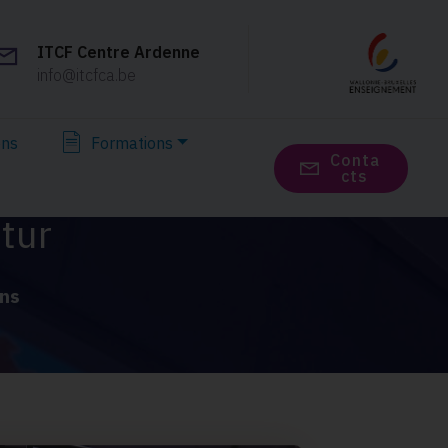
ITCF Centre Ardenne
info@itcfca.be
ons
Formations
Сonta
cts
utur
ons