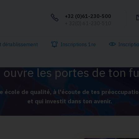
+32 (0)61-230-500
+ 32(0) 61-230-510
t détablissement
Inscriptions 1re
Inscripti
er
Un 1
degré
 ouvre les portes de ton f
e école de qualité, à l'écoute de tes préoccupati
et qui investit dans ton avenir.