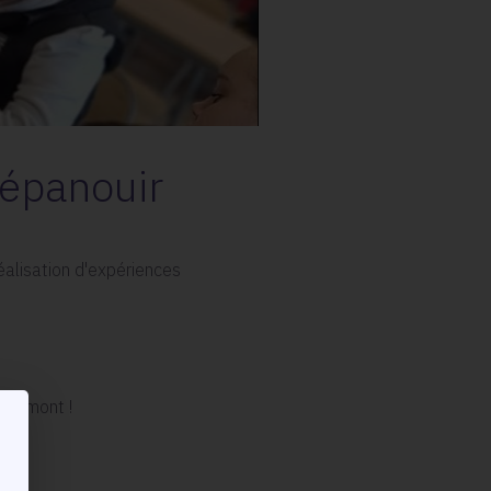
’épanouir
alisation d'expériences
ibramont !