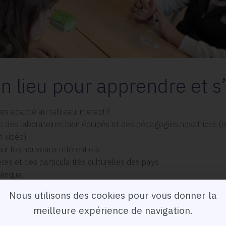
un lieu pour apprendre et s
s adapté au tableau interactif
 des laboratoires bien équipés et des pédagogies novatrices (ré
n vidéo)
ur les nouveaux référentiels
es et des particularités culturelles des pays
érique.
 agréable et aéré à seulement 5 minutes à pied de la gare de L
Nous utilisons des cookies pour vous donner la
meilleure expérience de navigation.