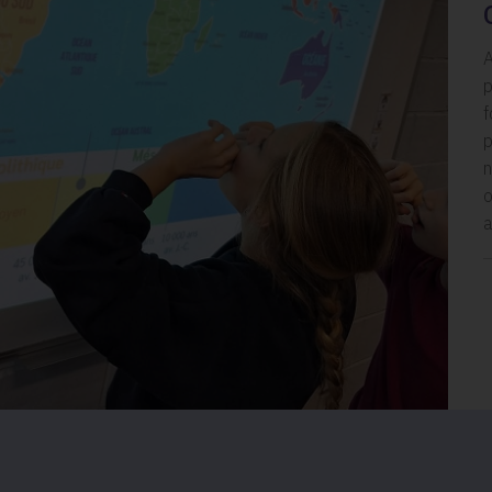
A
p
f
p
n
o