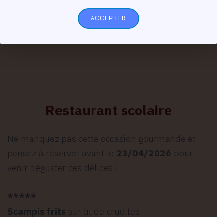
ACCEPTER
Restaurant scolaire
Ne manquez pas cette occasion gourmande et
pensez à réserver avant le
23/04/2026
pour
venir déguster ces délices !
*****
Scampis frits
sur lit de crudités